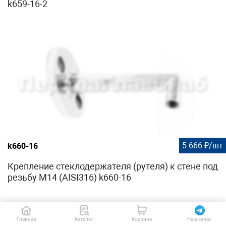
k659-16-2
5 666 ₽/шт
k660-16
Крепление стеклодержателя (рутеля) к стене под
резьбу М14 (AISI316) k660-16
Главная
Каталог
Корзина
Наш канал