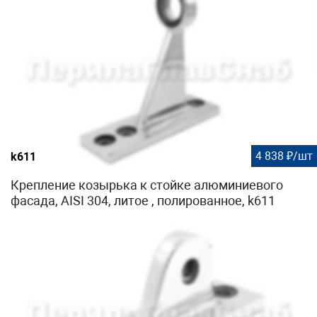
ставится кронштейн
k610
,
k611
или k612, после чего по
плану монтируются остальные комплектующие козырька.
Помимо кондукторов вам также понадобится:
k615-01
- 3шт
k615-02
- 3шт
k615-03
- 13шт
4 838 ₽/шт
k611
Крепление козырька к стойке алюминиевого
фасада, AISI 304, литое , полированное, k611