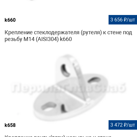
3 656 ₽/шт
k660
Крепление стеклодержателя (рутеля) к стене под
резьбу М14 (AISI304) k660
3 472 ₽/шт
k658