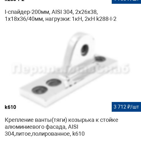
I-спайдер-200мм, AISI 304, 2х26х38,
1х18х36/40мм, нагрузки: 1кН, 2кН k288-I-2
3 712 ₽/шт
k610
Крепление ванты(тяги) козырька к стойке
алюминиевого фасада, AISI
304,литое,полированное, k610