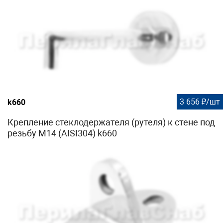
3 656 ₽/шт
k660
Крепление стеклодержателя (рутеля) к стене под
резьбу М14 (AISI304) k660