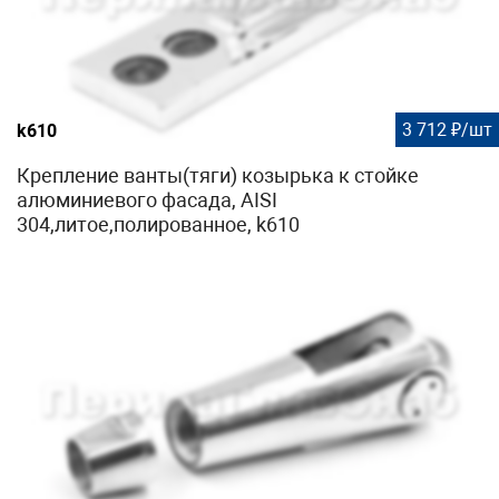
3 712 ₽/шт
k610
Крепление ванты(тяги) козырька к стойке
алюминиевого фасада, AISI
304,литое,полированное, k610