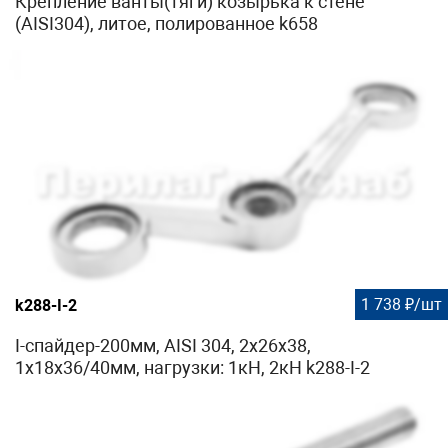
Крепление ванты(тяги) козырька к стене
(AISI304), литое, полированное k658
1 738 ₽/шт
k288-I-2
I-спайдер-200мм, AISI 304, 2х26х38,
1х18х36/40мм, нагрузки: 1кН, 2кН k288-I-2