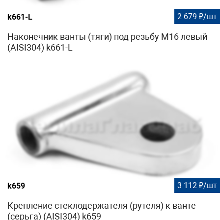
2 679 ₽/шт
k661-L
Наконечник ванты (тяги) под резьбу М16 левый
(AISI304) k661-L
3 112 ₽/шт
k659
Крепление стеклодержателя (рутеля) к ванте
(серьга) (AISI304) k659