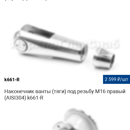
2 599 ₽/шт
k661-R
Наконечник ванты (тяги) под резьбу М16 правый
(AISI304) k661-R