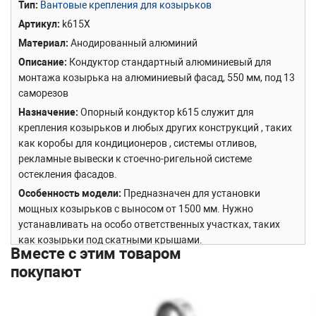
Тип
Вантовые крепления для козырьков
Артикул
k615X
Материал
Анодированный алюминий
Описание
Кондуктор стандартный алюминиевый для
монтажа козырька на алюминиевый фасад, 550 мм, под 13
саморезов
Назначение
Опорный кондуктор k615 служит для
крепления козырьков и любых других конструкций , таких
как коробы для кондиционеров , системы отливов,
рекламные вывески к стоечно-ригельной системе
остекления фасадов.
Особенность модели
Предназначен для установки
мощных козырьков с выносом от 1500 мм. Нужно
устанавливать на особо ответственных участках, таких
как козырьки под скатными крышами.
Вместе с этим товаром
Сборка и установка
Со стойки фасада в месте крепления
покупают
кондуктора снимается крышка, после чего в
технологический паз стойки монтируется кондуктор с
помощью специальных саморезов. Далее на кондуктор