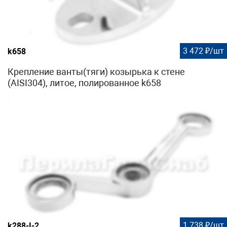
3 472 ₽/шт
k658
Крепление ванты(тяги) козырька к стене
(AISI304), литое, полированное k658
1 738 ₽/шт
k288-I-2