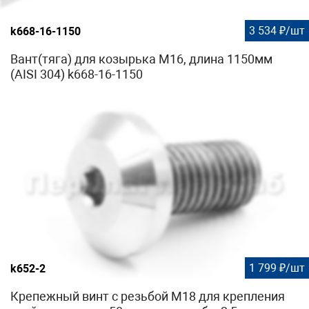
3 534 ₽/шт
k668-16-1150
Вант(тяга) для козырька М16, длина 1150мм
(AISI 304) k668-16-1150
1 799 ₽/шт
k652-2
Крепежный винт с резьбой М18 для крепления