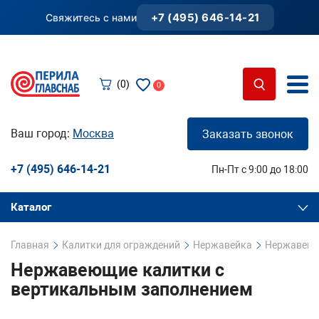
+7 (495) 646-14-21
Свяжитесь с нами
(0)
0
Ваш город:
Москва
Заказать звонок
+7 (495) 646-14-21
Пн-Пт с 9:00 до 18:00
Каталог
Главная
Калитки для ограждений
Нержавейка
Нержавеющ
Нержавеющие калитки с
вертикальным заполнением