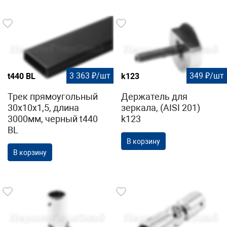
3 363 ₽/шт
349 ₽/шт
t440 BL
k123
Трек прямоугольный
Держатель для
30х10х1,5, длина
зеркала, (AISI 201)
3000мм, черный t440
k123
BL
В корзину
В корзину