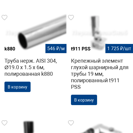
546 ₽/м
1 725 ₽/шт
k880
t911 PSS
Труба нерж. AISI 304,
Крепежный элемент
Ø19.0 x 1.5 х 6м,
глухой шарнирный для
полированная k880
трубы 19 мм,
полированный t911
PSS
В корзину
В корзину