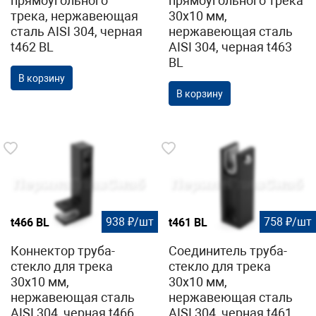
прямоугольного
прямоугольного трека
трека, нержавеющая
30х10 мм,
сталь AISI 304, черная
нержавеющая сталь
t462 BL
AISI 304, черная t463
BL
В корзину
В корзину
938 ₽/шт
758 ₽/шт
t466 BL
t461 BL
Коннектор труба-
Соединитель труба-
стекло для трека
стекло для трека
30х10 мм,
30х10 мм,
нержавеющая сталь
нержавеющая сталь
AISI 304, черная t466
AISI 304, черная t461