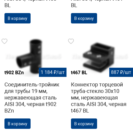
BL
BL
В корзину
В корзину
1 184 ₽/шт
887 ₽/шт
t902 BZn
t467 BL
Соединитель-тройник
Коннектор торцевой
для трубы 19 мм,
труба-стекло 30х10
нержавеющая сталь
мм, нержавеющая
AISI 304, черная t902
сталь AISI 304, черная
BZn
t467 BL
В корзину
В корзину