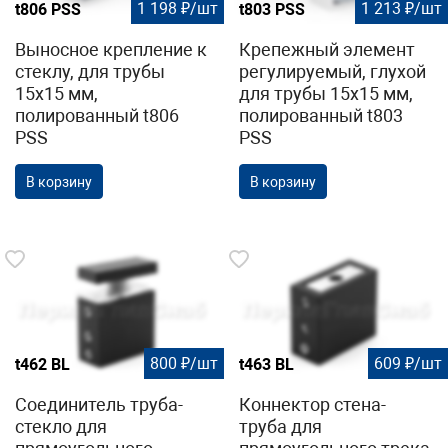
1 198 ₽/шт
1 213 ₽/шт
t806 PSS
t803 PSS
Выносное крепление к
Крепежный элемент
стеклу, для трубы
регулируемый, глухой
15х15 мм,
для трубы 15х15 мм,
полированный t806
полированный t803
PSS
PSS
В корзину
В корзину
800 ₽/шт
609 ₽/шт
t462 BL
t463 BL
Соединитель труба-
Коннектор стена-
стекло для
труба для