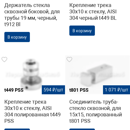
Держатель стекла
Крепление трека
сквозной боковой, для
30х10 к стеклу, AISI
трубы 19 мм, черный,
304 черный t449 BL
t912 Bl
В корзину
В корзину
594 ₽/шт
1 071 ₽/шт
t449 PSS
t801 PSS
Крепление трека
Соединитель труба-
30х10 к стеклу, AISI
стекло сквозной, для
304 полированная t449
15х15, полированный
PSS
t801 PSS