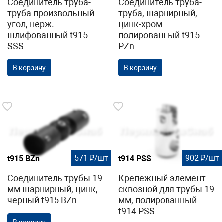
Соединитель труба-
Соединитель труба-
труба произвольный
труба, шарнирный,
угол, нерж.
цинк-хром
шлифованный t915
полированный t915
SSS
PZn
В корзину
В корзину
571 ₽/шт
902 ₽/шт
t915 BZn
t914 PSS
Соединитель трубы 19
Крепежный элемент
мм шарнирный, цинк,
сквозной для трубы 19
черный t915 BZn
мм, полированный
t914 PSS