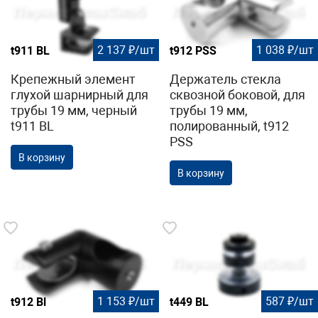
2 137 ₽/шт
1 038 ₽/шт
t911 BL
t912 PSS
Крепежный элемент
Держатель стекла
глухой шарнирный для
сквозной боковой, для
трубы 19 мм, черный
трубы 19 мм,
t911 BL
полированный, t912
PSS
В корзину
В корзину
1 153 ₽/шт
587 ₽/шт
t912 Bl
t449 BL