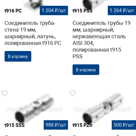
1 204 ₽/шт
1 264 ₽/шт
t916 PС
t915 PSS
Соединитель труба-
Соединитель трубы 19
стена 19 мм,
мм, шарнирный,
шарнирный, латунь,
нержавеющая сталь
полированная t916 PС
AISI 304,
полированная t915
PSS
В корзину
В корзину
988 ₽/шт
500 ₽/шт
t915 SSS
t915 PZn