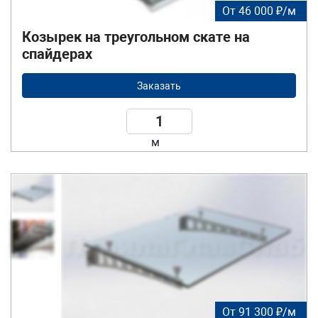
От 46 000 ₽/м
Козырек на треугольном скате на
спайдерах
Заказать
м
От 91 300 ₽/м