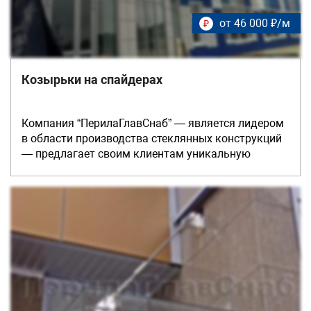
от 46 000 ₽/м
₽
Козырьки на спайдерах
Компания “ПерилаГлавСнаб” — является лидером
в области производства стеклянных конструкций
— предлагает своим клиентам уникальную
возможность приобретения козырьков,
изготовленных из стекла и установленных на
спайдерный крепеж. В процессе инсталляции наши
монтажники применяют новейшие герметики и
необходимое оборудование. Основные
технические характеристики: применение
триплекса, закаленного стекла с различной
толщиной; использование тонированного,
моллированного (гнутого), матового или
прозрачного стекла; размеры в длину не