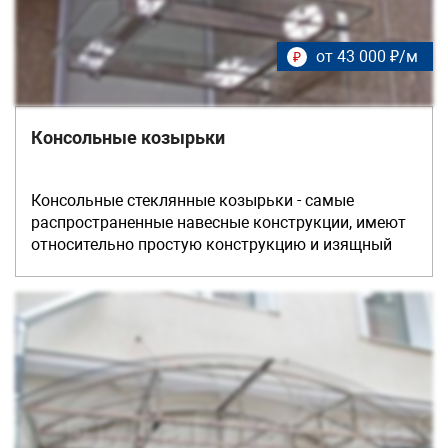
ограничены; фиксации стекла на каркасе
осуществляется с помощью специальных
от 43 000 ₽/м
₽
креплений (спайдеров)
Консольные козырьки
Консольные стеклянные козырьки - самые
распространенные навесные конструкции, имеют
относительно простую конструкцию и изящный
внешний вид. Несмотря на конструктивное
ограничение по вылету навеса не более 1,5 метров,
такие козырьки надежно исполняют свою
функцию.