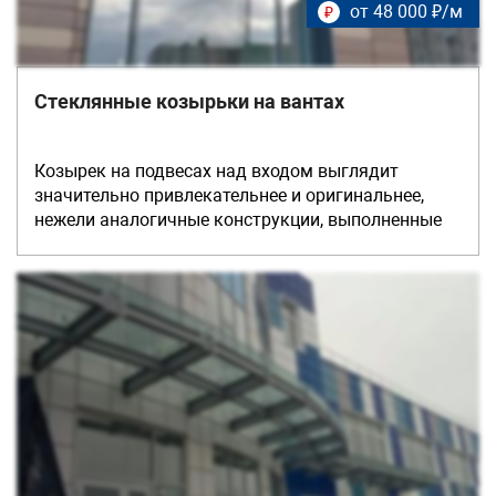
от 48 000 ₽/м
₽
Стеклянные козырьки на вантах
Козырек на подвесах над входом выглядит
значительно привлекательнее и оригинальнее,
нежели аналогичные конструкции, выполненные
из бетона, металла или поликарбоната. Несмотря
на внешнюю невесомость, которую внушает
прозрачное стекло, козырек на подвесах из
триплекса создает надежный барьер для любых
видов атмосферных осадков и проникновения
агрессивного солнечного излучения.