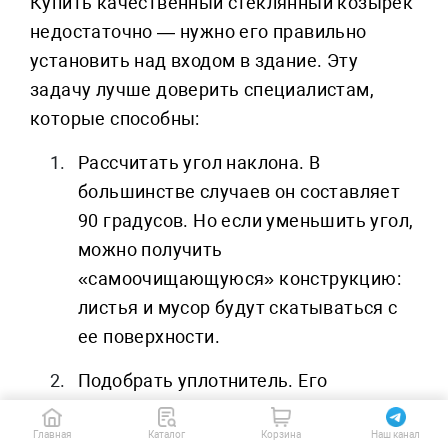
Купить качественный стеклянный козырек
недостаточно — нужно его правильно
установить над входом в здание. Эту
задачу лучше доверить специалистам,
которые способны:
Рассчитать угол наклона. В
большинстве случаев он составляет
90 градусов. Но если уменьшить угол,
можно получить
«самоочищающуюся» конструкцию:
листья и мусор будут скатываться с
ее поверхности.
Подобрать уплотнитель. Его
укладывают в местах крепления,
чтобы избежать протечек и повысить
Главная
Каталог
Корзина
Наш канал