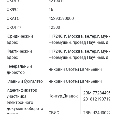
ОКОГУ
4210014
ОКФС
16
ОКАТО
45293590000
ОКОПФ
12300
Юридический
117246, г. Москва, вн.тер.г. мун
адрес
Черемушки, проезд Научный, д. 1
Фактический
117246, г. Москва, вн.тер.г. мун
адрес
Черемушки, проезд Научный, д. 1
Генеральный
Янкович Сергей Евгеньевич
директор
Главный бухгалтер
Янкович Сергей Евгеньевич
Идентификатор
2BM-7728449563
Контур.Диадок
участника
2018121907190
электронного
документооборота
СБИС
2BEdd24d00274