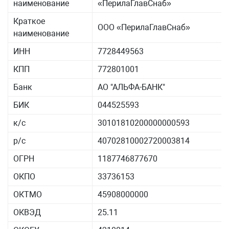
наименование
«ПерилаГлавСнаб»
Краткое
ООО «ПерилаГлавСнаб»
наименование
ИНН
7728449563
КПП
772801001
Банк
АО "АЛЬФА-БАНК"
БИК
044525593
к/с
30101810200000000593
р/с
40702810002720003814
ОГРН
1187746877670
ОКПО
33736153
ОКТМО
45908000000
ОКВЭД
25.11