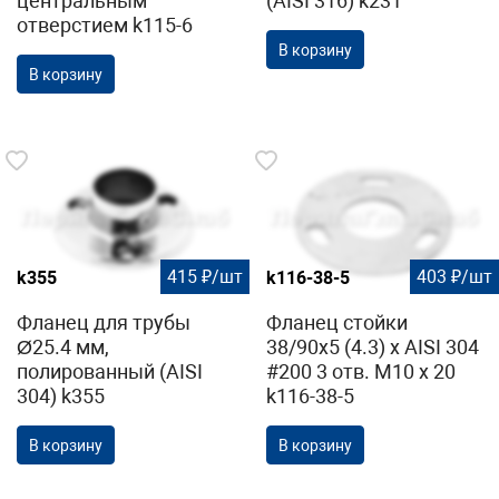
центральным
(AISI 316) k231
отверстием k115-6
В корзину
В корзину
415 ₽/шт
403 ₽/шт
k355
k116-38-5
Фланец для трубы
Фланец стойки
Ø25.4 мм,
38/90х5 (4.3) х AISI 304
полированный (AISI
#200 3 отв. М10 х 20
304) k355
k116-38-5
В корзину
В корзину