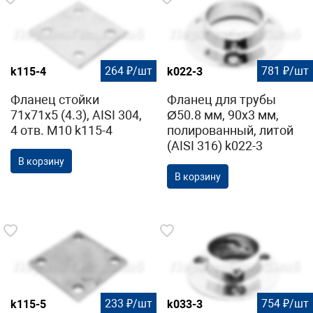
264 ₽/шт
781 ₽/шт
k115-4
k022-3
Фланец стойки
Фланец для трубы
71х71х5 (4.3), AISI 304,
Ø50.8 мм, 90х3 мм,
4 отв. М10 k115-4
полированный, литой
(AISI 316) k022-3
В корзину
В корзину
233 ₽/шт
754 ₽/шт
k115-5
k033-3