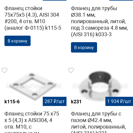
Фланец стойки
Фланец для трубы
75х75х5 (4.3), AISI 304
Ø38.1 мм,
#200, 4 отв. М10
полированный, литой,
(аналог Ф-0115) k115-5
под 3 самореза 4.8 мм,
(AISI 316) k033-3
В корзину
В корзину
287 ₽/шт
1 934 ₽/шт
k115-6
k231
Фланец стойки 75 х75
Фланец для трубы с
х 5 (4,3) х AISI304, 4
пазом Ø42.4 мм,
отв. М10, с
литой, полированный,