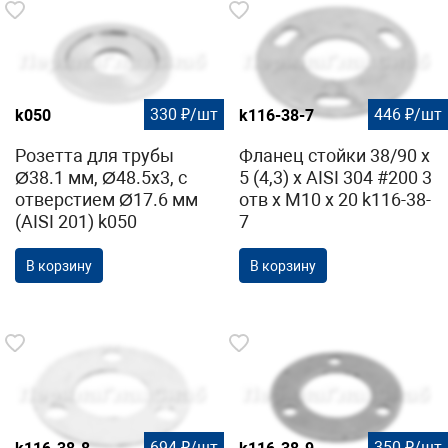
330 ₽/шт
446 ₽/шт
k050
k116-38-7
Розетта для трубы
Фланец стойки 38/90 х
Ø38.1 мм, Ø48.5х3, с
5 (4,3) х AISI 304 #200 3
отверстием Ø17.6 мм
отв х М10 х 20 k116-38-
(AISI 201) k050
7
В корзину
В корзину
694 ₽/шт
350 ₽/шт