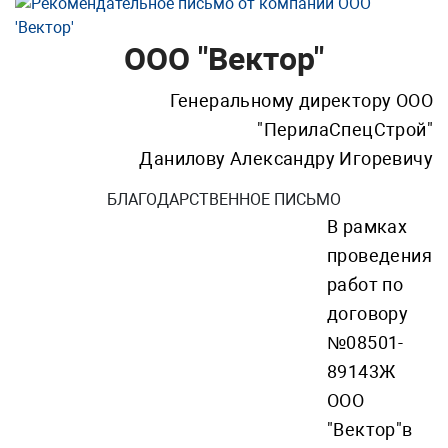
ООО "Вектор"
Генеральному директору ООО
"ПерилаСпецСтрой"
Данилову Александру Игоревичу
БЛАГОДАРСТВЕННОЕ ПИСЬМО
В рамках
проведения
работ по
договору
№08501-
89143Ж
ООО
"Вектор"в