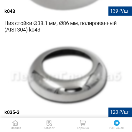
139 ₽/шт
k043
Низ стойки Ø38.1 мм, Ø86 мм, полированный
(AISI 304) k043
120 ₽/шт
k035-3
Низ стойки Ø38.1 мм, S=0.7 мм, полированный
Главная
Каталог
Корзина
Наш канал
(AISI 316) k035-3