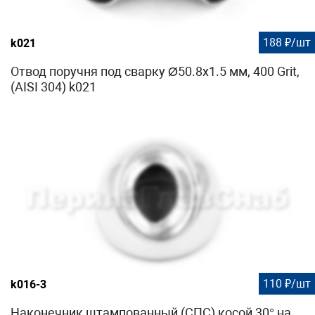
188 ₽/шт
k021
Отвод поручня под сварку Ø50.8х1.5 мм, 400 Grit,
(AISI 304) k021
110 ₽/шт
k016-3
Наконечник штампованный (СПС) косой 30° на