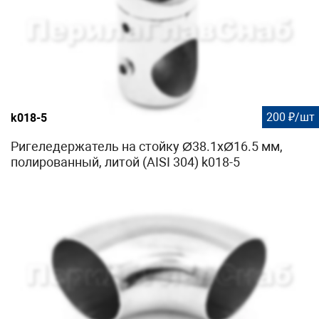
200 ₽/шт
k018-5
Ригеледержатель на стойку Ø38.1хØ16.5 мм,
полированный, литой (AISI 304) k018-5