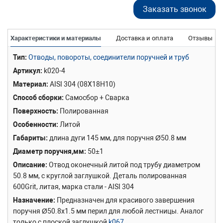
Заказать звонок
Характеристики и материалы
Доставка и оплата
Отзывы
Тип
Отводы, повороты, соединители поручней и труб
Артикул
k020-4
Материал
AISI 304 (08Х18Н10)
Способ сборки
Самосбор + Сварка
Поверхность
Полированная
Особенности
Литой
Габариты
длина дуги 145 мм, для поручня Ø50.8 мм
Диаметр поручня,мм
50±1
Описание
Отвод оконечный литой под трубу диаметром
50.8 мм, с круглой заглушкой. Деталь полированная
600Grit, литая, марка стали - AISI 304
Назначение
Предназначен для красивого завершения
поручня Ø50.8х1.5 мм перил для любой лестницы. Аналог
только с плоской заглушкой
k067
.