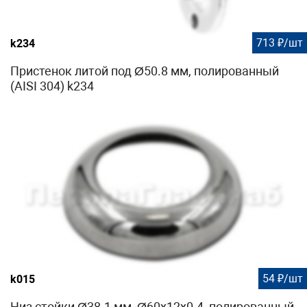
713 ₽/шт
k234
Пристенок литой под Ø50.8 мм, полированный
(AISI 304) k234
54 ₽/шт
k015
Низ стойки Ø38.1 мм, Ø60х12х0.4, полированный