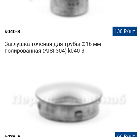
130 ₽/шт
k040-3
Заглушка точеная для трубы Ø16 мм
полированная (AISI 304) k040-3
66 ₽/шт
k036-5