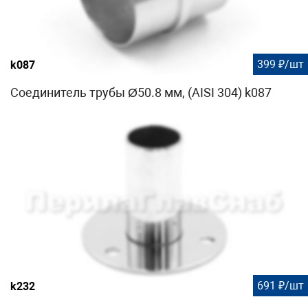
399 ₽/шт
k087
Соединитель трубы Ø50.8 мм, (AISI 304) k087
691 ₽/шт
k232