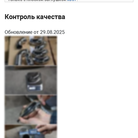
Особенность модели
Отвод очень красивый, изготовлен
методом литья (толщина стенки 3 мм).
Контроль качества
Также этот товар может быть использован для установки
мебели
Обновление от 29.08.2025
Сборка и установка
Как правило, устанавливается в
самом начале ограждения на площадке первого этажа.
Отлично подходит как для сварных, так и для самосборных
перил. Во втором случае, для защиты от вандалов, лучше
использовать в качестве дополнительного крепления
специальный клей.