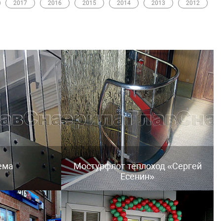
2017
2016
2015
2014
2013
2012
ема
Мостурфлот теплоход «Сергей
Есенин»