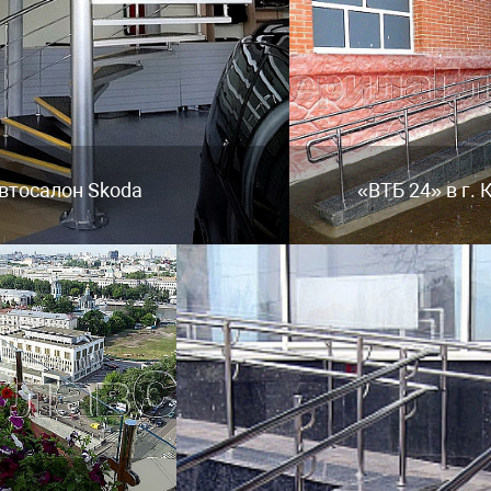
втосалон Skoda
«ВТБ 24» в г.