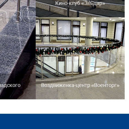
Кино-клуб «Эльдар»
надского
Воздвиженка-центр «Военторг»