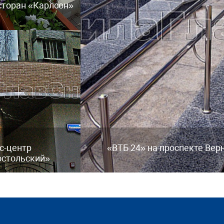
есторан «Карлсон»
с-центр
«ВТБ 24» на проспекте Вер
остольский»