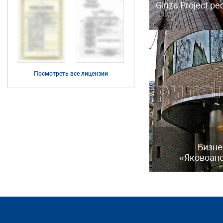
Ginza Project р
Посмотреть все лицензии
Бизне
«Яковоап