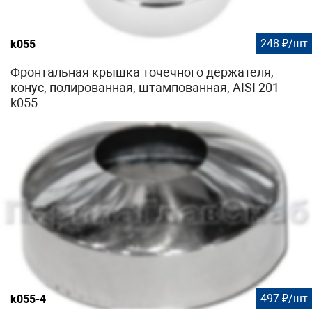
248 ₽/шт
k055
Фронтальная крышка точечного держателя,
конус, полированная, штампованная, AISI 201
k055
497 ₽/шт
k055-4