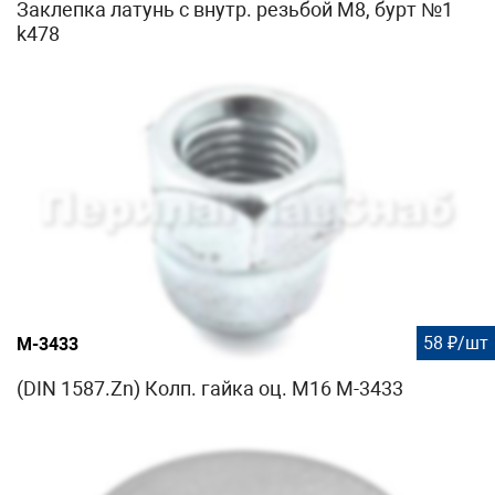
Заклепка латунь с внутр. резьбой М8, бурт №1
k478
58 ₽/шт
М-3433
(DIN 1587.Zn) Колп. гайка оц. М16 М-3433