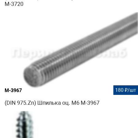
М-3720
180 ₽/шт
М-3967
(DIN 975.Zn) Шпилька оц. М6 М-3967