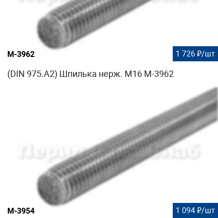
1 726 ₽/шт
М-3962
(DIN 975.A2) Шпилька нерж. М16 М-3962
1 094 ₽/шт
М-3954