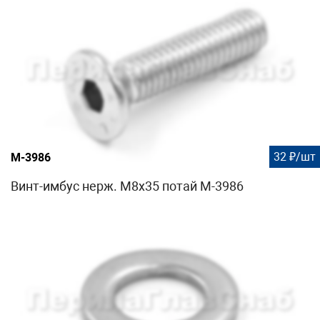
32 ₽/шт
М-3986
Винт-имбус нерж. М8х35 потай М-3986