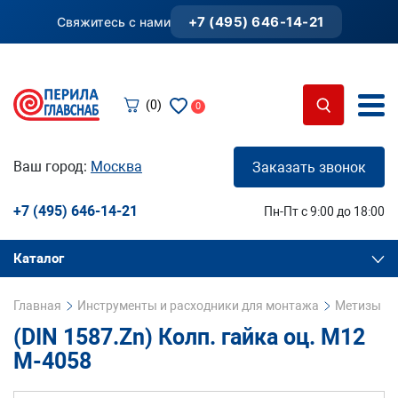
+7 (495) 646-14-21
Свяжитесь с нами
(0)
0
Ваш город:
Москва
Заказать звонок
+7 (495) 646-14-21
Пн-Пт с 9:00 до 18:00
Каталог
Главная
Инструменты и расходники для монтажа
Метизы и 
(DIN 1587.Zn) Колп. гайка оц. М12
М-4058