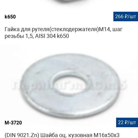
266 ₽/шт
k650
Гайка для рутеля(стеклодержателя)М14, шаг
резьбы 1,5, AISI 304 k650
22 ₽/шт
М-3720
(DIN 9021.Zn) Шайба оц. кузовная М16х50х3