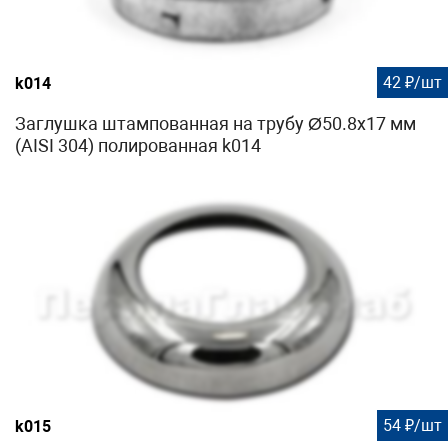
42 ₽/шт
k014
Заглушка штампованная на трубу Ø50.8х17 мм
(AISI 304) полированная k014
54 ₽/шт
k015