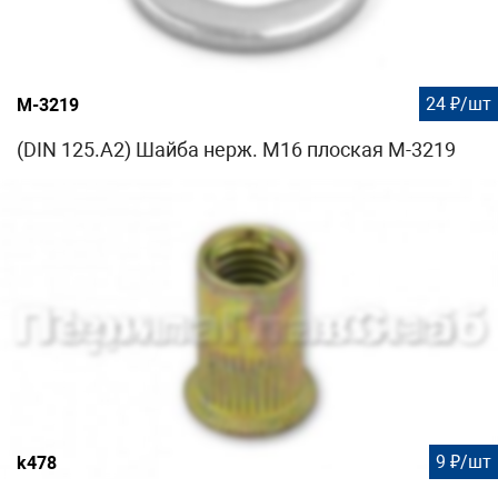
24 ₽/шт
М-3219
(DIN 125.A2) Шайба нерж. М16 плоская М-3219
9 ₽/шт
k478