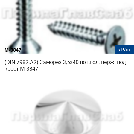
6 ₽/шт
М-3847
(DIN 7982.А2) Саморез 3,5х40 пот.гол. нерж. под
крест М-3847