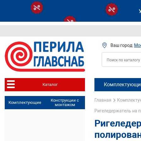
Ваш город:
Мо
Комплектующие
Каталог
Главная
Комплектую
Конструкции с
Комплектующие
монтажом
Ригеледержатель на п
Ригеледер
полирован