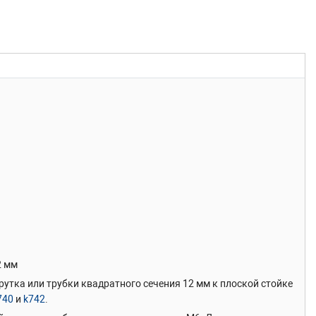
2 мм
утка или трубки квадратного сечения 12 мм к плоской стойке
740
и
k742
.