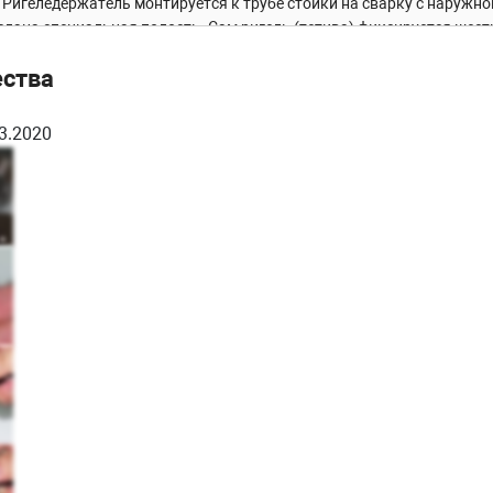
Ригеледержатель монтируется к трубе стойки на сварку с наружно
елана специальная полость. Сам ригель (тетива) фиксируется шес
ества
3.2020