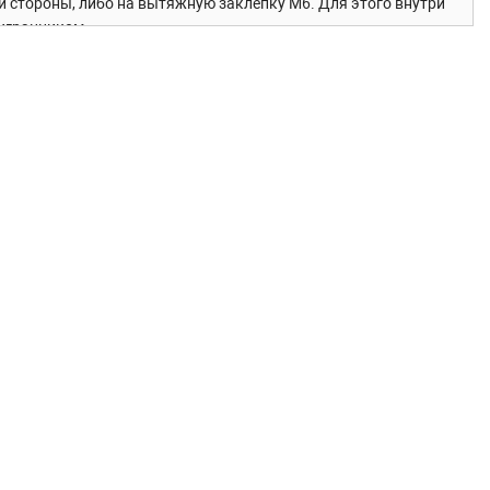
й стороны, либо на вытяжную заклепку М6. Для этого внутри
тигранником.