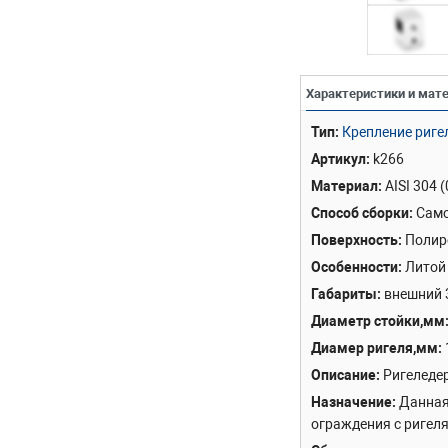
Характеристики и мат
Тип
Крепление ригел
Артикул
k266
Материал
AISI 304 
Способ сборки
Само
Поверхность
Полир
Особенности
Литой
Габариты
внешний 
Диаметр стойки,мм
Диамер ригеля,мм
Описание
Ригеледер
Назначение
Данная
ограждения с ригел