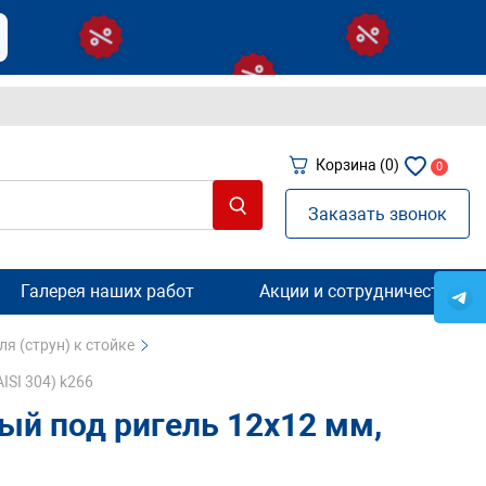
Корзина
(0)
0
Заказать звонок
Галерея наших работ
Акции и сотрудничество
ля (струн) к стойке
ISI 304) k266
ый под ригель 12х12 мм,