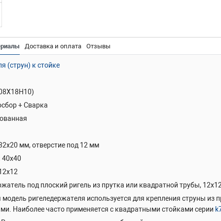
ериалы
Доставка и оплата
Отзывы
я (струн) к стойке
(08Х18Н10)
сбор + Сварка
ованная
32х20 мм, отверстие под 12 мм
40х40
12х12
жатель под плоский ригель из прутка или квадратной трубы, 12х1
 модель ригеледержателя используется для крепления струны из пр
ями. Наиболее часто применяется с квадратными стойками серии
k