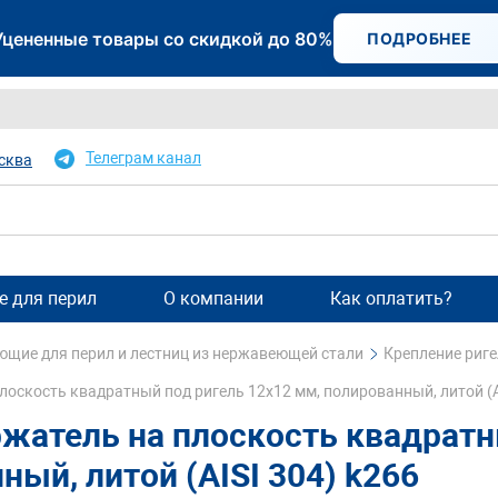
Уцененные товары со скидкой до 80%
ПОДРОБНЕЕ
Телеграм канал
сква
 для перил
О компании
Как оплатить?
щие для перил и лестниц из нержавеющей стали
Крепление риге
лоскость квадратный под ригель 12х12 мм, полированный, литой (A
жатель на плоскость квадратн
ный, литой (AISI 304) k266