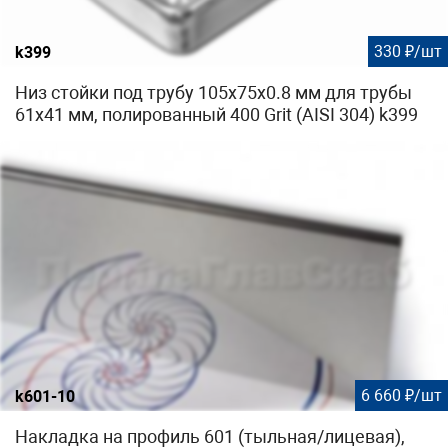
330 ₽/шт
k399
Низ стойки под трубу 105х75х0.8 мм для трубы
61х41 мм, полированный 400 Grit (AISI 304) k399
6 660 ₽/шт
k601-10
Накладка на профиль 601 (тыльная/лицевая),