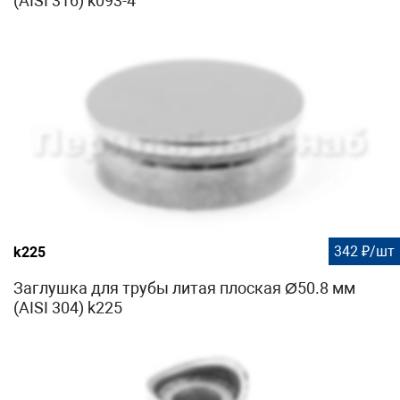
(AISI 316) k093-4
342 ₽/шт
k225
Заглушка для трубы литая плоская Ø50.8 мм
(AISI 304) k225