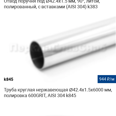
Отвод поручня под Ø42.4х1.5 мм, 90°, литой,
полированный, с вставками (AISI 304) k383
944 ₽/м
k845
Труба круглая нержавеющая Ø42.4х1.5x6000 мм,
полировка 600GRIT, AISI 304 k845