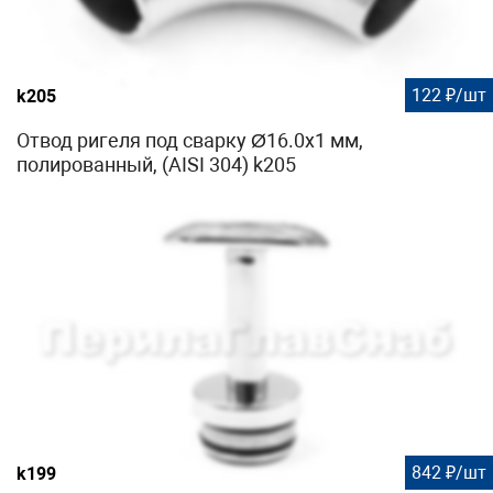
122 ₽/шт
k205
Отвод ригеля под сварку Ø16.0х1 мм,
полированный, (AISI 304) k205
842 ₽/шт
k199