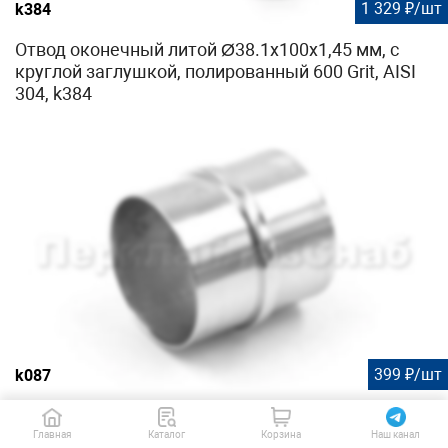
1 329 ₽/шт
k384
Отвод оконечный литой Ø38.1х100х1,45 мм, с
круглой заглушкой, полированный 600 Grit, AISI
304, k384
399 ₽/шт
k087
Соединитель трубы Ø50.8 мм, (AISI 304) k087
Главная
Каталог
Корзина
Наш канал