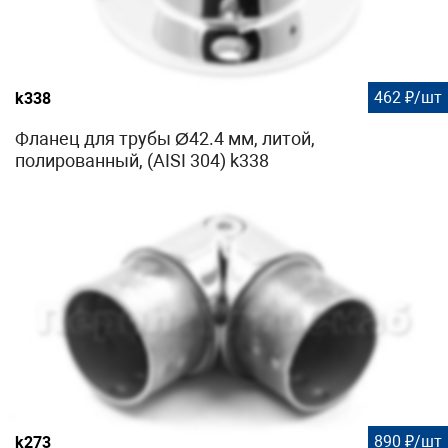
462 ₽/шт
k338
Фланец для трубы Ø42.4 мм, литой,
полированный, (AISI 304) k338
890 ₽/шт
k273