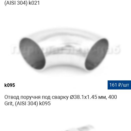
(AISI 304) k021
161 ₽/шт
k095
Отвод поручня под сварку Ø38.1х1.45 мм, 400
Grit, (AISI 304) k095