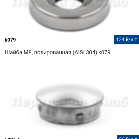
134 ₽/шт
k079
Шайба М8, полированная (AISI 304) k079