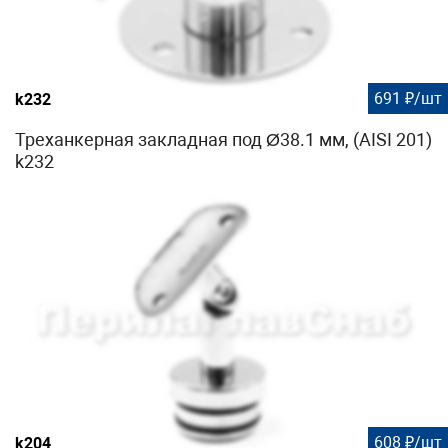
691 ₽/шт
k232
Треханкерная закладная под Ø38.1 мм, (AISI 201)
k232
608 ₽/шт
k204