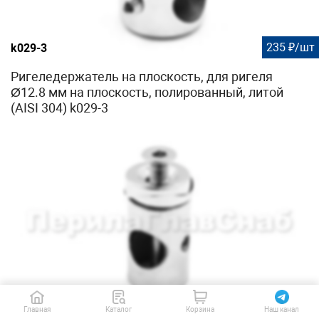
235 ₽/шт
k029-3
Ригеледержатель на плоскость, для ригеля
Ø12.8 мм на плоскость, полированный, литой
(AISI 304) k029-3
138 ₽/шт
k031
Главная
Каталог
Корзина
Наш канал