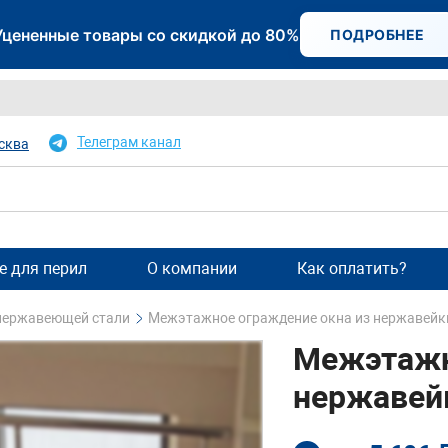
Уцененные товары со скидкой до 80%
ПОДРОБНЕЕ
Телеграм канал
сква
 для перил
О компании
Как оплатить?
 нержавеющей стали
Межэтажное ограждение окна из нержавейк
Межэтажн
нержавей