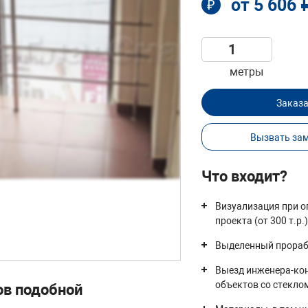
от 5 606 
₽
метры
Заказ
Вызвать за
Что входит?
Визуализация при о
проекта (от 300 т.р.
Выделенный прора
Выезд инженера-ко
объектов со стекло
ов подобной