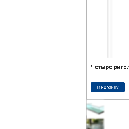
Четыре ригел
В корзину