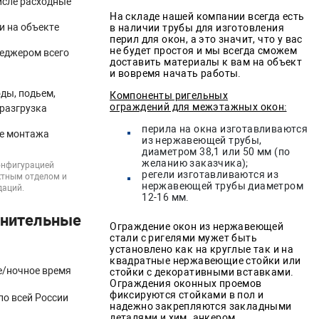
исле расходные
На складе нашей компании всегда есть
и на объекте
в наличии трубы для изготовления
перил для окон, а это значит, что у вас
не будет простоя и мы всегда сможем
еджером всего
доставить материалы к вам на объект
и вовремя начать работы.
ды, подьем,
Компоненты ригельных
ограждений для межэтажных окон:
/разгрузка
перила на окна изготавливаются
ле монтажа
из нержавеющей трубы,
диаметром 38,1 или 50 мм (по
желанию заказчика);
конфигурацией
регели изготавливаются из
ктным отделом и
нержавеющей трубы диаметром
даций.
12-16 мм.
нительные
Ограждение окон из нержавеющей
стали с ригелями мужет быть
установлено как на круглые так и на
квадратные нержавеющие стойки или
е/ночное время
стойки с декоративными вставками.
Ограждения оконных проемов
фиксируются стойками в пол и
по всей России
надежно закрепляются закладными
деталями и хим. анкером.