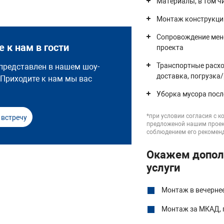
Материалы, в том ч
Монтаж конструкци
Сопровождение мен
 к нам в гости
проекта
Транспортные расхо
представлен в нашем шоу-
доставка, погрузка
 Приходите к нам мы вас
Уборка мусора пос
*при условии согласия с 
 встречу
предложеной нашим прое
соблюдением его рекомен
Окажем допол
услуги
Монтаж в вечерне
Монтаж за МКАД, 