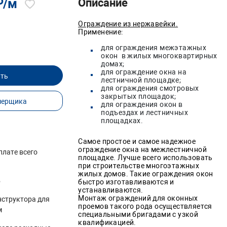
₽/м
Описание
Ограждение из нержавейки.
Применение:
для ограждения межэтажных
окон в жилых многоквартирных
домах;
для ограждение окна на
ать
лестничной площадке;
для ограждения смотровых
закрытых площадок;
мерщика
для ограждения окон в
подъездах и лестничных
площадках.
Самое простое и самое надежное
ограждение окна на межлестничной
плате всего
площадке. Лучше всего использовать
)
при строительстве многоэтажных
жилых домов. Такие ограждения окон
б
быстро изготавливаются и
устанавливаются.
Монтаж ограждений для оконных
нструктора для
проемов такого рода осуществляется
м
специальными бригадами с узкой
квалификацией.