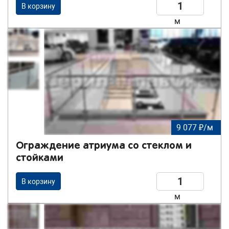
В корзину
м
9 077 ₽/м
Ограждение атриума со стеклом и
стойками
В корзину
м