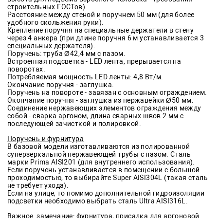
строительных ГОСТов).
Расстояние между стеной и поручнем 50 мм (для более
удобного скольжения руки).
Крепление поручня на специальные держатели в стену
через 4 анкера (при длине поручня 6 м устанавливается 3
специальных держателя).
Поручень: труба Ø42,4 мм с пазом.
Встроенная подсветка - LED лента, прерывается на
поворотах.
Потребляемая мощность LED ленты: 4,8 Вт/м.
Окончание поручня - заглушка.
Поручень на повороте - завязан с основным ограждением.
Окончание поручня - заглушка из нержавейки Ø50 мм.
Соединение нержавеющих элементов ограждения между
собой - сварка аргоном, длина сварных швов 2 мм с
последующей зачисткой и полировкой.
Поручень и фурнитура
В базовой модели изготавливаются из полированной
суперзеркальной нержавеющей трубы с пазом. Сталь
марки Prima AISI201 (для внутреннего использования).
Если поручень устанавливается в помещении с большой
проходимостью, то выбирайте Super AISI304L (такая сталь
не требует ухода).
Если на улице, то помимо дополнительной гидроизоляции
подсветки необходимо выбрать сталь Ultra AISI316L.
Важное замечание:
фурнитура, присадка для аргоновой