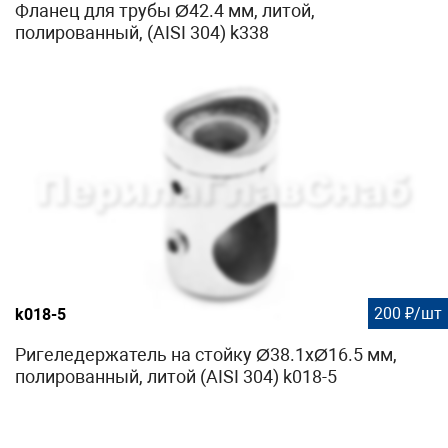
Фланец для трубы Ø42.4 мм, литой,
полированный, (AISI 304) k338
200 ₽/шт
k018-5
Ригеледержатель на стойку Ø38.1хØ16.5 мм,
полированный, литой (AISI 304) k018-5