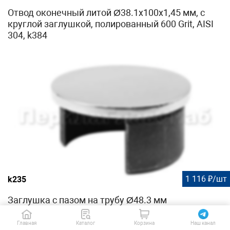
Отвод оконечный литой Ø38.1х100х1,45 мм, с
круглой заглушкой, полированный 600 Grit, AISI
304, k384
1 116 ₽/шт
k235
Заглушка с пазом на трубу Ø48.3 мм
полированная (AISI 304) k235
Главная
Каталог
Корзина
Наш канал