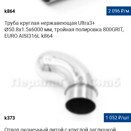
2 096 ₽/м
k864
Труба круглая нержавеющая Ultra3+
Ø50.8х1.5х6000 мм, тройная полировка 800GRIT,
EURO AISI316L k864
1 052 ₽/шт
k373
Отвод оконечный литой с круглой заглушкой