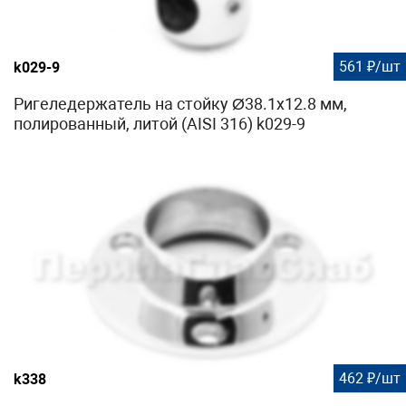
561 ₽/шт
k029-9
Ригеледержатель на стойку Ø38.1х12.8 мм,
полированный, литой (AISI 316) k029-9
462 ₽/шт
k338