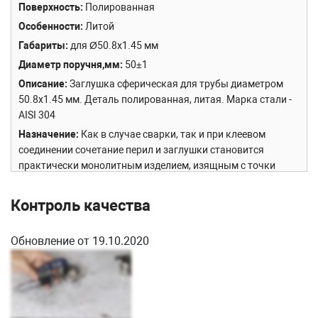
Поверхность
Полированная
Особенности
Литой
Габариты
для Ø50.8х1.45 мм
Диаметр поручня,мм
50±1
Описание
Заглушка сферическая для трубы диаметром
50.8х1.45 мм. Деталь полированная, литая. Марка стали -
AISI 304
Назначение
Как в случае сварки, так и при клеевом
соединении сочетание перил и заглушки становится
практически монолитным изделием, изящным с точки
зрения дизайнерской эстетики и эксплуатационной
практичности, придавая дополнительную ценность всему
Контроль качества
ограждению в целом.
Сборка и установка
Заглушка крепится просто на клей
Обновление от 19.10.2020
ф-1127 или ф-1106.