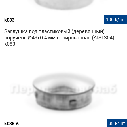
190 ₽/шт
k083
Заглушка под пластиковый (деревянный)
поручень Ø49х0.4 мм полированная (AISI 304)
k083
38 ₽/шт
k036-6