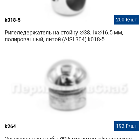
200 ₽/шт
k018-5
Ригеледержатель на стойку Ø38.1хØ16.5 мм,
полированный, литой (AISI 304) k018-5
192 ₽/шт
k264
Заглушка для трубы Ø16 мм литая сферическая