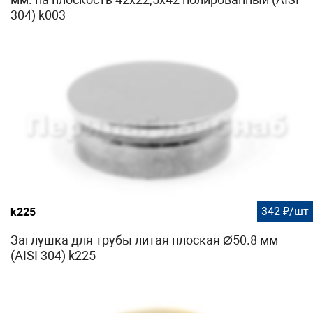
304) k003
342 ₽/шт
k225
Заглушка для трубы литая плоская Ø50.8 мм
(AISI 304) k225