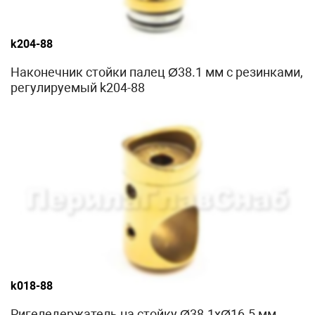
k204-88
Наконечник стойки палец Ø38.1 мм с резинками,
регулируемый k204-88
k018-88
Ригеледержатель на стойку Ø38.1хØ16.5 мм,