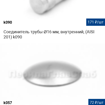
171 ₽/шт
k090
Соединитель трубы Ø16 мм, внутренний, (AISI
201) k090
72 ₽/шт
k057