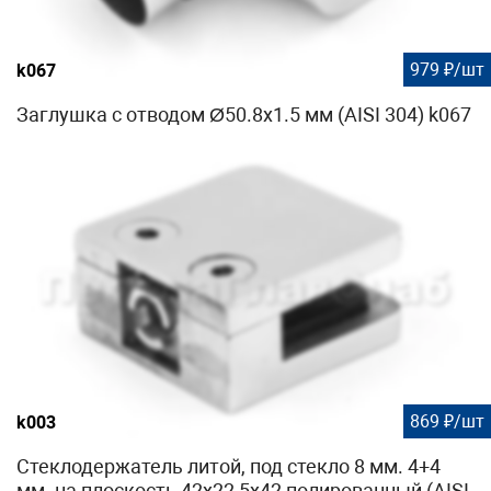
979 ₽/шт
k067
Заглушка с отводом Ø50.8х1.5 мм (AISI 304) k067
869 ₽/шт
k003
Стеклодержатель литой, под стекло 8 мм. 4+4
мм. на плоскость 42х22,5х42 полированный (AISI