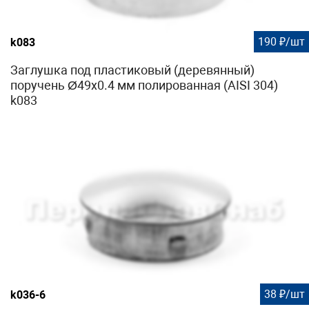
190 ₽/шт
k083
Заглушка под пластиковый (деревянный)
поручень Ø49х0.4 мм полированная (AISI 304)
k083
38 ₽/шт
k036-6