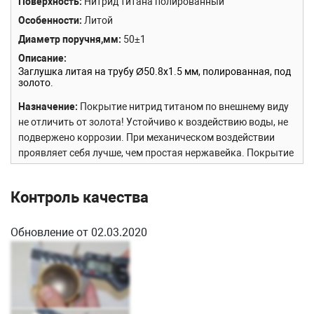
Поверхность
Нитрид титана полированный
Особенности
Литой
Диаметр поручня,мм
50±1
Описание
Заглушка литая на трубу Ø50.8х1.5 мм, полированная, под
золото.
Назначение
Покрытие нитрид титаном по внешнему виду
не отличить от золота! Устойчиво к воздействию воды, не
подвержено коррозии. При механическом воздействии
проявляет себя лучше, чем простая нержавейка. Покрытие
наносится на деталь из 304 марки стали. Ограждение,
выполненное под этот драгоценный металл не может не
Контроль качества
привлекает внимание! Смотрится богато и изящно,
придавая дополнительную ценность всему ограждению в
целом. Заглушка предназначена для завершения поручня
Обновление от 02.03.2020
перил.
Сборка и установка
Заглушка крепится просто на клей
ф-1127 или ф-1106.